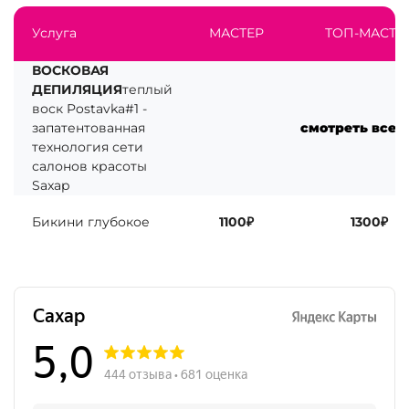
Услуга
МАСТЕР
ТОП-МАСТЕ
ВОСКОВАЯ
ДЕПИЛЯЦИЯ
теплый
воск Postavka#1 -
запатентованная
смотреть все 
технология сети
салонов красоты
Saxap
Бикини глубокое
1100₽
1300₽