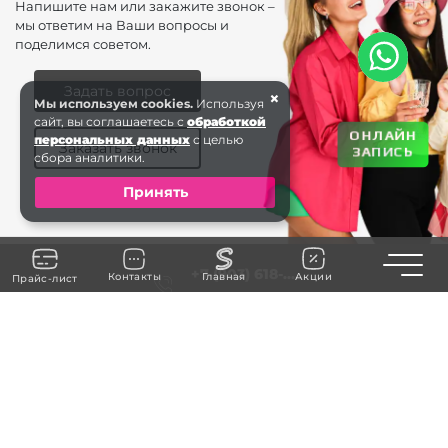
Напишите нам или закажите звонок –
мы ответим на Ваши вопросы и
поделимся советом.
Задать вопрос
×
Мы используем cookies.
Используя
сайт, вы соглашаетесь с
обработкой
ОНЛАЙН
персональных данных
с целью
Заказать звонок
ЗАПИСЬ
сбора аналитики.
Принять
Toggle n
+7 (903) 618-...
Контакты
Главная
Акции
Прайс-лист
ЗАКАЗАТЬ ЗВОНОК
Коломна
saxap.kolomna@gmail.com