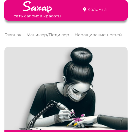
Коломна
сеть салонов красоты
Главная
-
Маникюр/Педикюр
-
Наращивание ногтей