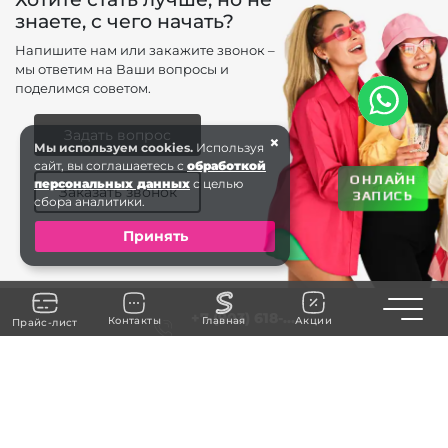
знаете, с чего начать?
Напишите нам или закажите звонок –
мы ответим на Ваши вопросы и
поделимся советом.
Задать вопрос
×
Мы используем cookies.
Используя
сайт, вы соглашаетесь с
обработкой
ОНЛАЙН
персональных данных
с целью
Заказать звонок
ЗАПИСЬ
сбора аналитики.
Принять
Toggle n
+7 (903) 618-...
Контакты
Главная
Акции
Прайс-лист
ЗАКАЗАТЬ ЗВОНОК
Коломна
saxap.kolomna@gmail.com