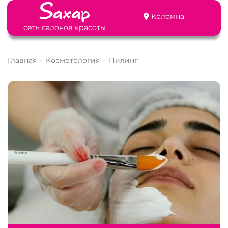
Коломна
сеть салонов красоты
Главная
-
Косметология
-
Пилинг