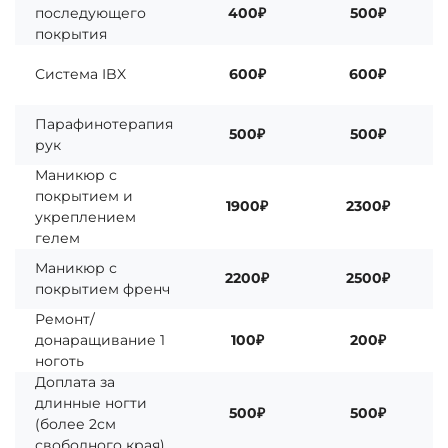
последующего
400₽
500₽
покрытия
Система IBX
600₽
600₽
Парафинотерапия
500₽
500₽
рук
Маникюр с
покрытием и
1900₽
2300₽
укреплением
гелем
Маникюр с
2200₽
2500₽
покрытием френч
Ремонт/
донаращивание 1
100₽
200₽
ноготь
Доплата за
длинные ногти
500₽
500₽
(более 2см
свободного края)