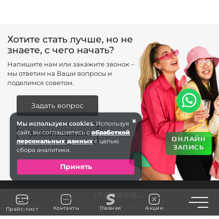
Хотите стать лучше, но не
знаете, с чего начать?
Напишите нам или закажите звонок –
мы ответим на Ваши вопросы и
поделимся советом.
Задать вопрос
×
Мы используем cookies.
Используя
сайт, вы соглашаетесь с
обработкой
Заказать звонок
ОНЛАЙН
персональных данных
с целью
ЗАПИСЬ
сбора аналитики.
Принять
+7 (903) 618-...
Toggle n
ЗАКАЗАТЬ ЗВОНОК
Контакты
Главная
Акции
Прайс-лист