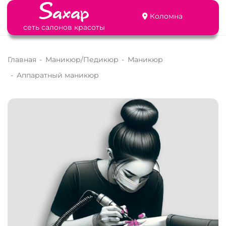
Коломна
сеть салонов красоты
Главная
-
Маникюр/Педикюр
-
Маникюр
-
Аппаратный маникюр