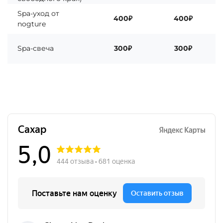
Spа-уход от
400₽
400₽
nogture
Spа-свеча
300₽
300₽